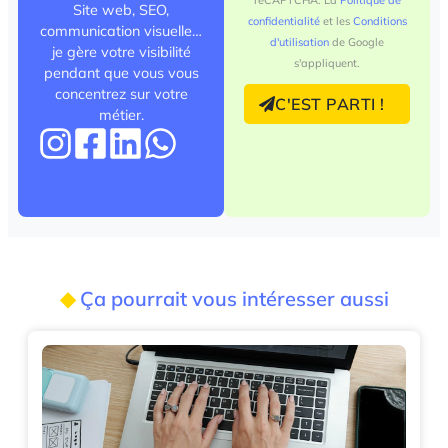
reCAPTCHA. La
Politique de
Site web, SEO,
confidentialité
et les
Conditions
communication visuelle…
d'utilisation
de Google
je gère votre visibilité
s'appliquent.
pendant que vous vous
concentrez sur votre
C'EST PARTI !
métier.
◆
Ça pourrait vous intéresser aussi