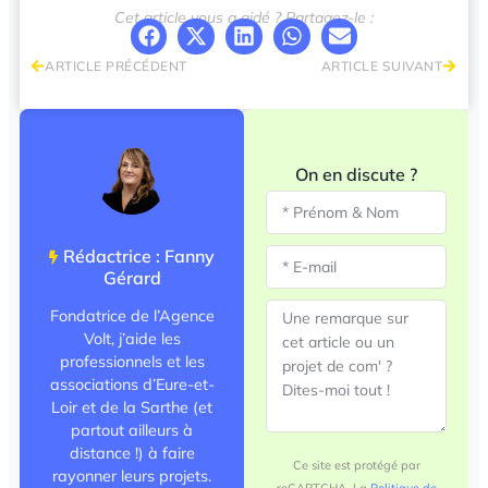
Cet article vous a aidé ? Partagez-le :
ARTICLE PRÉCÉDENT
ARTICLE SUIVANT
On en discute ?
Rédactrice : Fanny
Gérard
Fondatrice de l’Agence
Volt, j’aide les
professionnels et les
associations d’Eure-et-
Loir et de la Sarthe (et
partout ailleurs à
distance !) à faire
Ce site est protégé par
rayonner leurs projets.