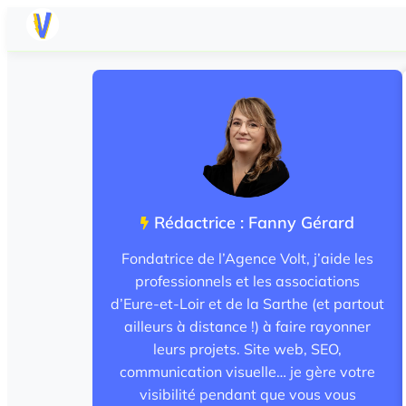
Rédactrice : Fanny Gérard
Fondatrice de l’Agence Volt, j’aide les
professionnels et les associations
d’Eure-et-Loir et de la Sarthe (et partout
ailleurs à distance !) à faire rayonner
leurs projets. Site web, SEO,
communication visuelle… je gère votre
visibilité pendant que vous vous