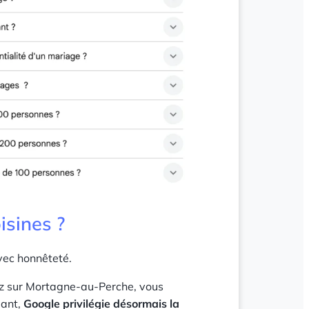
oisines ?
avec honnêteté.
ez sur Mortagne-au-Perche, vous
dant,
Google privilégie désormais la